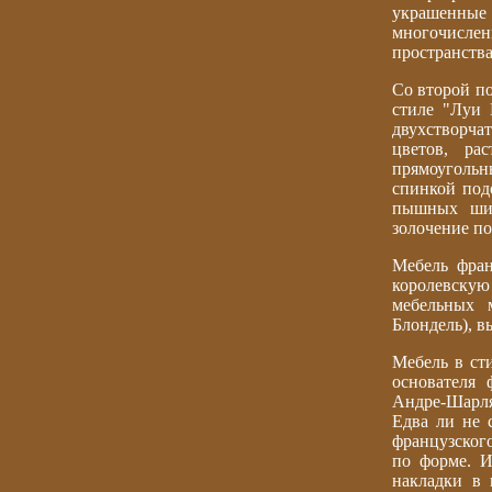
украшенные
многочислен
пространства
Со второй по
стиле "Луи 
двухстворча
цветов, ра
прямоуголь
спинкой под
пышных шир
золочение по
Мебель фран
королевску
мебельных 
Блондель), в
Мебель в ст
основателя
Андре-Шарля 
Едва ли не 
французског
по форме. И
накладки в 