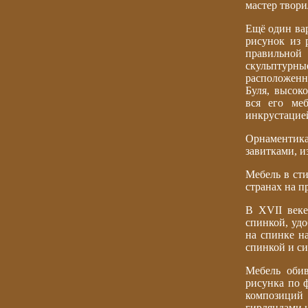
мастер твори
Ещё один вар
рисунок из 
правильной
скульптурны
расположенн
Буля, высок
вся его ме
инкрустацие
Орнаментик
завитками, и
Мебель в сти
странах на п
В XVII веке
спинкой, удо
на спинке н
спинкой и си
Мебель обив
рисунка по 
композиций 
гирляндами 