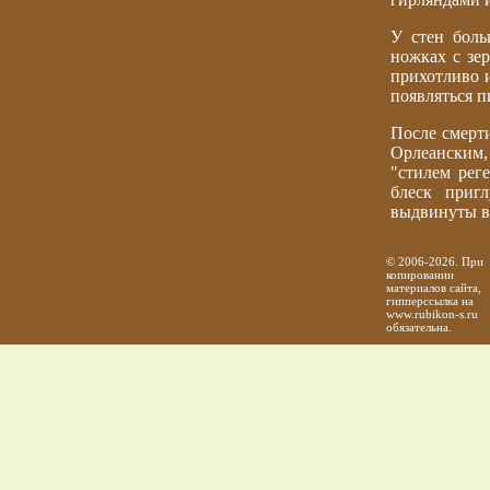
У стен боль
ножках с зе
прихотливо 
появляться 
После смерт
Орлеанским,
"стилем реге
блеск приг
выдвинуты в
© 2006-2026. При
копировании
материалов сайта,
гипперссылка на
www.rubikon-s.ru
обязательна.