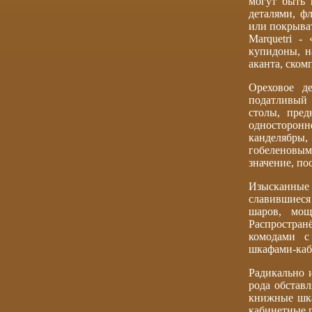
могут быть 
деталями, фл
или покрыва
Marquetri -
купидоны, н
аканта, ско
Ореховое д
податливый 
столы, пре
односторонне
канделябры
гобеленовым
значение, по
Изысканные
славившиеся
шаров, мощ
Распростра
комодами с
шкафами-каб
Радикально 
рода обстав
книжные шка
кабинетные 