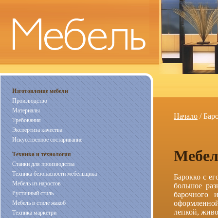
Изготовление мебели
Производство
Материалы
Начало
/ Бар
Требования
Экспертиза качества
Искусственное состаривание
Мебел
Техника и технология
Станки для производства
Техника безопасности мебельщика
Барокко с ег
Мебель из наростов
большое раз
Рустичный стиль
барочного и
оформленно
Мебель в стиле жакоб
лепкой, живо
Техника маркетри