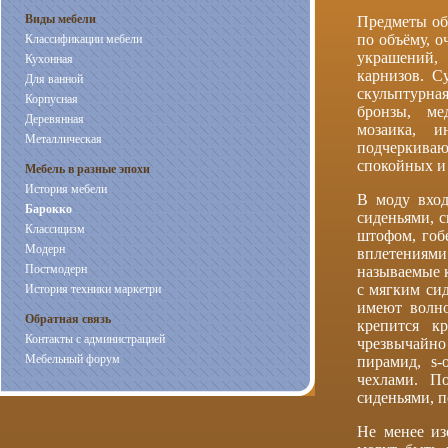
Виды мебели
Предметы об
по объёму, 
Классификации мебели
украшений
Кухонная
карнизов. С
Для ванной
скульптурная
Корпусная
бронзы, ме
Деревянная
мозаика, и
Металлическая
подчеркиваю
спокойных и 
Мебель в разные эпохи
История мебели
В моду вход
Барокко
сиденьями, 
Классицизм
штофом, гоб
Модерн
вплетениями
Постмодерн
называемые 
с мягким сид
История техники маркетри
имеют волно
Обратная связь
крепится к
Контакты с администрацией
чрезвычайно
Мебельный форум
пирамид, s-
чехлами. П
сиденьями, 
Не менее из