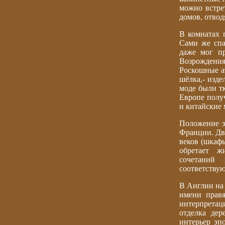
можно встре
домов, отвод
В комнатах 
Сами же спа
даже мог пр
Возрождения
Роскошные а
шёлка,- изд
моде были тк
Европе получ
и китайские 
Положение з
Франции. Дв
веков (шкаф
обретает ж
сочетаний
соответству
В Англии на 
имени правя
интерпрета
отделка де
интерьер эп